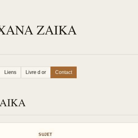
e OXANA ZAIKA
Liens
Livre d or
Contact
ZAIKA
SUJET